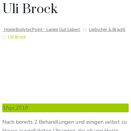
Uli Brock
Home
BodytecPoint - Lange Gut Leben!
: :
Liebscher & Bracht
: :
Uli Brock
3
Apr.
2019
Nach bereits 2 Behandlungen und einigen selbst zu
Hause ausgeführten Übungen, die ich von Herrn