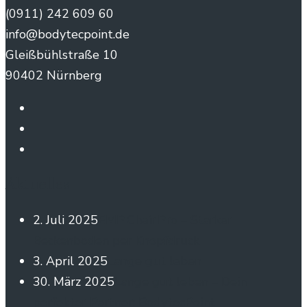
(0911) 242 609 60
info@bodytecpoint.de
Gleißbühlstraße 10
90402 Nürnberg
Aktuelles
2. Juli 2025
EMP Chair Pro – Starker
Beckenboden per Knopfdruck
3. April 2025
Lange gut leben
30. März 2025
Lange gut leben – Dein
perfekter Partner: BodytecPoint