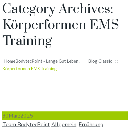
Category Archives:
Körperformen EMS
Training
Home
BodytecPoint - Lange Gut Leben!
: :
Blog Classic
: :
Körperformen EMS Training
30
März
2025
Author
Categories
Team BodytecPoint
Allgemein
,
Ernährung
,