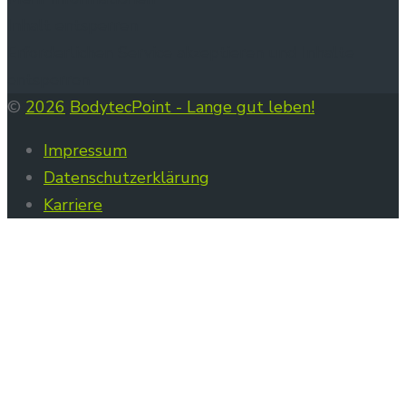
Inhalt entsperren
Erforderlichen Service akzeptieren und Inhalte
entsperren
©
2026
BodytecPoint - Lange gut leben!
Impressum
Datenschutzerklärung
Karriere