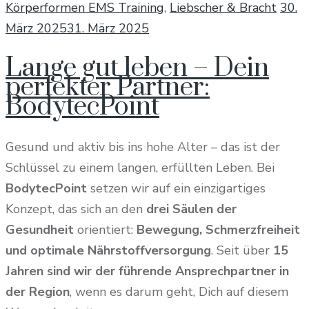
Post
Körperformen EMS Training
,
Liebscher & Bracht
30.
on
März 2025
31. März 2025
Lange gut leben – Dein
perfekter Partner:
BodytecPoint
Gesund und aktiv bis ins hohe Alter – das ist der
Schlüssel zu einem langen, erfüllten Leben. Bei
BodytecPoint
setzen wir auf ein einzigartiges
Konzept, das sich an den
drei Säulen der
Gesundheit
orientiert:
Bewegung, Schmerzfreiheit
und optimale Nährstoffversorgung
. Seit über
15
Jahren sind wir der führende Ansprechpartner in
der Region
, wenn es darum geht, Dich auf diesem