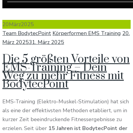
20
März
2025
Author
Categories
Pos
Team BodytecPoint
Körperformen EMS Training
20.
on
März 2025
31. März 2025
Die 5 größten Vorteile von
EMS-Training – Dein
Weg zu mehr Fitness mit
BodytecPoint
EMS-Training (Elektro-Muskel-Stimulation) hat sich
als eine der effektivsten Methoden etabliert, um in
kurzer Zeit beeindruckende Fitnessergebnisse zu
erzielen. Seit über
15 Jahren ist BodytecPoint der