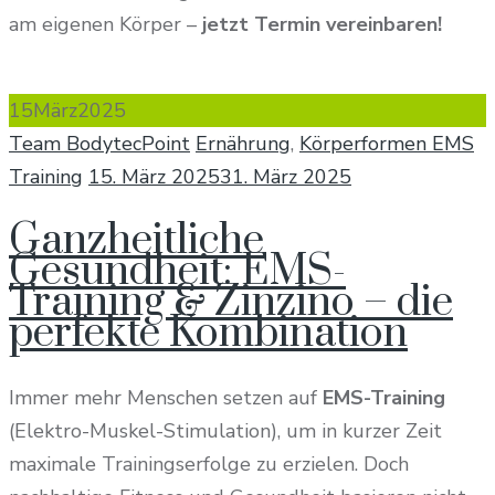
am eigenen Körper –
jetzt Termin vereinbaren!
15
März
2025
Author
Categories
Team BodytecPoint
Ernährung
,
Körperformen EMS
Posted
Training
15. März 2025
31. März 2025
on
Ganzheitliche
Gesundheit: EMS-
Training & Zinzino – die
perfekte Kombination
Immer mehr Menschen setzen auf
EMS-Training
(Elektro-Muskel-Stimulation), um in kurzer Zeit
maximale Trainingserfolge zu erzielen. Doch