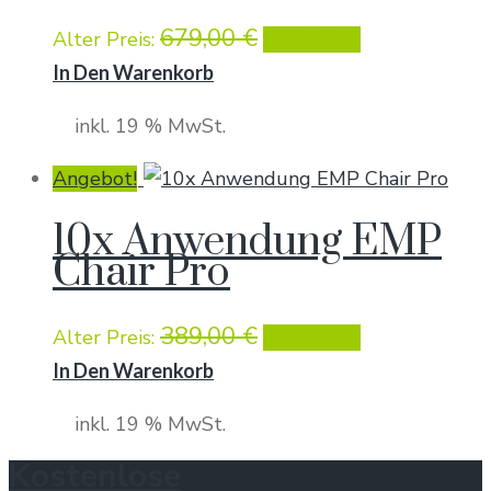
679,00
€
639,00
€
Ursprünglicher
Aktueller
Alter Preis:
Preis
Preis
In Den Warenkorb
war:
ist:
inkl. 19 % MwSt.
679,00 €
639,00 €.
Angebot!
10x Anwendung EMP
Chair Pro
389,00
€
359,00
€
Ursprünglicher
Aktueller
Alter Preis:
Preis
Preis
In Den Warenkorb
war:
ist:
inkl. 19 % MwSt.
389,00 €
359,00 €.
Kostenlose