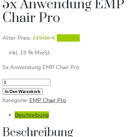
5x Anwendung EMP
Chair Pro
Ursprünglicher
Aktueller
Alter Preis:
219,00
€
199,00
€
Preis
Preis
inkl. 19 % MwSt.
war:
ist:
219,00 €
199,00 €.
5x Anwendung EMP Chair Pro
5x
Anwendung
In Den Warenkorb
EMP
Kategorie:
EMP Chair Pro
Chair
Beschreibung
Pro
Menge
Beschreibung